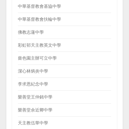
中華基督教會基協中學
中華基督教會扶輪中學
佛教志蓮中學
彩虹邨天主教英文中學
嗇色園主辦可立中學
潔心林炳炎中學
李求恩紀念中學
樂善堂王仲銘中學
樂善堂余近卿中學
天主教伍華中學