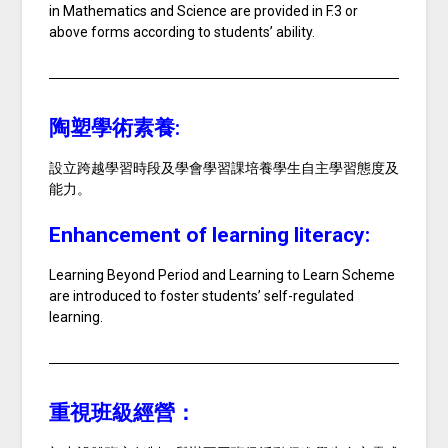
in Mathematics and Science are provided in F.3 or
above forms according to students’ ability.
陶塑學術素養:
設立跨越學習時段及學會學習課培養學生自主學習態度及
能力。
Enhancement of learning literacy:
Learning Beyond Period and Learning to Learn Scheme
are introduced to foster students’ self-regulated
learning.
重視班級經營：