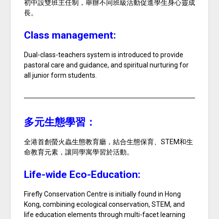
初中設雙班主任制，舉辦不同班級活動促進學生身心靈成
長。
Class management:
Dual-class-teachers system is introduced to provide
pastoral care and guidance, and spiritual nurturing for
all junior form students.
多元生態學習：
全港首創螢火蟲生態教育廳，結合生態保育、STEM和生
命教育元素，讓同學寓學習於活動。
Life-wide Eco-Education:
Firefly Conservation Centre is initially found in Hong
Kong, combining ecological conservation, STEM, and
life education elements through multi-facet learning