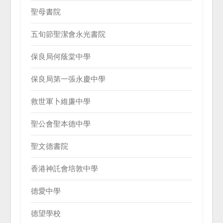
聖母書院
五旬節聖潔會永光書院
保良局何蔭棠中學
保良局第一張永慶中學
救世軍卜維廉中學
聖公會聖本德中學
聖文德書院
香港神託會培敦中學
德愛中學
德望學校