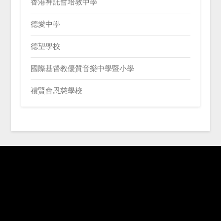
香港神託會培敦中學
德愛中學
德望學校
國際基督教優質音樂中學暨小學
禮賢會恩慈學校