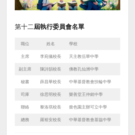
第十二
屆執行委員會名單
職位
姓名
學校
主席
李宛儀校長
天主教伍華中學
副主席
陳詩韻校長
佛教孔仙洲中學
秘書
薛昌華校長
中華基督教會扶輪中學
司庫
徐思明校長
樂善堂王仲銘中學
聯絡
黎洛琪校長
嗇色園主辦可立中學
總務
羅裕安校長
中華基督教會基協中學