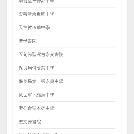
樂善堂王仲銘中學
樂善堂余近卿中學
天主教伍華中學
聖母書院
五旬節聖潔會永光書院
保良局何蔭棠中學
保良局第一張永慶中學
救世軍卜維廉中學
聖公會聖本德中學
聖文德書院