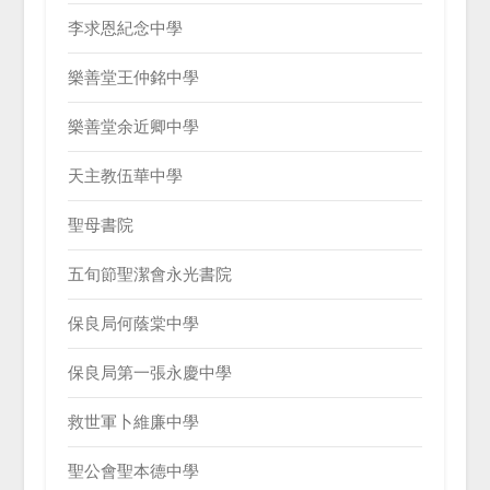
李求恩紀念中學
樂善堂王仲銘中學
樂善堂余近卿中學
天主教伍華中學
聖母書院
五旬節聖潔會永光書院
保良局何蔭棠中學
保良局第一張永慶中學
救世軍卜維廉中學
聖公會聖本德中學