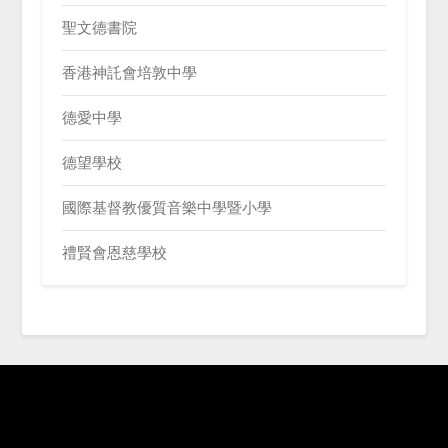
聖文德書院
香港神託會培敦中學
德愛中學
德望學校
國際基督教優質音樂中學暨小學
禮賢會恩慈學校