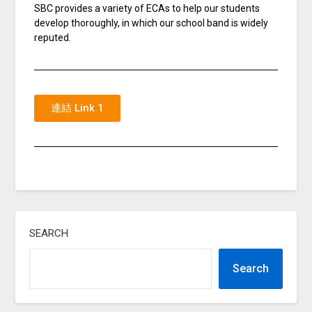
SBC provides a variety of ECAs to help our students
develop thoroughly, in which our school band is widely
reputed.
連結 Link 1
SEARCH
Search