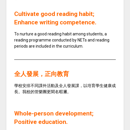
Cultivate good reading habit;
Enhance writing competence.
To nurture a good reading habit among students, a
reading programme conducted by NETs and reading
periods are included in the curriculum.
全人發展，正向教育
學校安排不同課外活動及全人發展課，以培育學生健康成
長。我校的管樂團更聞名暇邇。
Whole-person development;
Positive education.