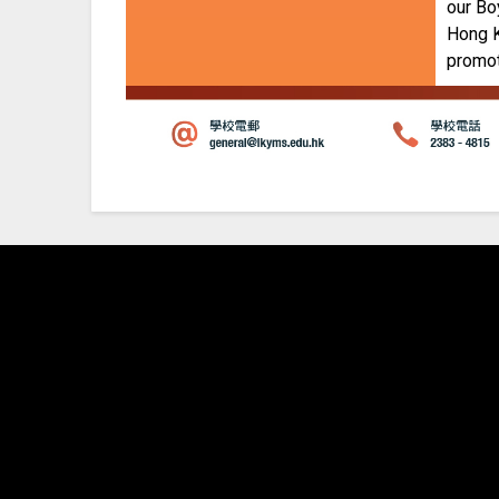
our Bo
Hong K
promot