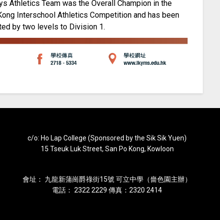
ys Athletics Team was the Overall Champion in the
ong Interschool Athletics Competition and has been
ed by two levels to Division 1.
c/o: Ho Lap College (Sponsored by the Sik Sik Yuen)
15 Tseuk Luk Street, San Po Kong, Kowloon
會址： 九龍新蒲崗爵祿街15號 可立中學（嗇色園主辦）
電話： 2322 2229 傳真：2320 2414