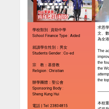
求恩學
學校類別 : 資助中學
文、數
School Finance Type : Aided
為全港
就讀學生性別：男女
The ac
Students Gender : Co-ed
improv
the fo
宗 教：基督教
the Won
Religion : Christian
attemp
the to
辦學團體：
聖公會
Sponsoring Body :
Sheng Kung Hui
本校
電話 | Tel:
23834815
式提升