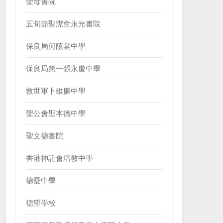
聖母書院
五旬節聖潔會永光書院
保良局何蔭棠中學
保良局第一張永慶中學
救世軍卜維廉中學
聖公會聖本德中學
聖文德書院
香港神託會培敦中學
德愛中學
德望學校