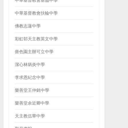
中華基督教會基協中學
中華基督教會扶輪中學
佛教志蓮中學
彩虹邨天主教英文中學
嗇色園主辦可立中學
潔心林炳炎中學
李求恩紀念中學
樂善堂王仲銘中學
樂善堂余近卿中學
天主教伍華中學