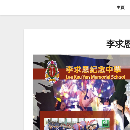
主頁
李求