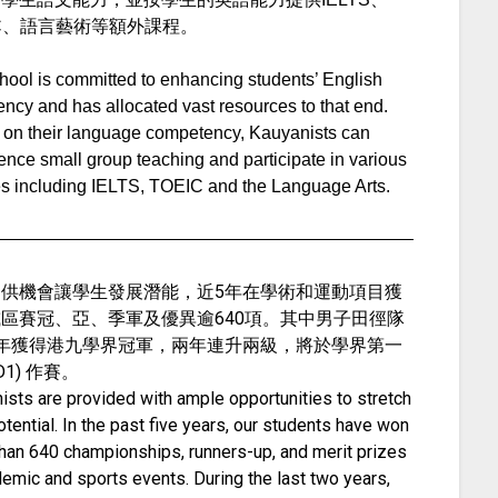
IC、語言藝術等額外課程。
hool is committed to enhancing students’ English
iency and has allocated vast resources to that end.
on their language competency, Kauyanists can
ence small group teaching and participate in various
s including IELTS, TOEIC and the Language Arts.
提供機會讓學生發展潛能，近5年在學術和運動項目獲
區賽冠、亞、季軍及優異逾640項。其中男子田徑隊
2年獲得港九學界冠軍，兩年連升兩級，將於學界第一
D1) 作賽。
ists are provided with ample opportunities to stretch
otential. In the past five years, our students have won
han 640 championships, runners-up, and merit prizes
demic and sports events. During the last two years,