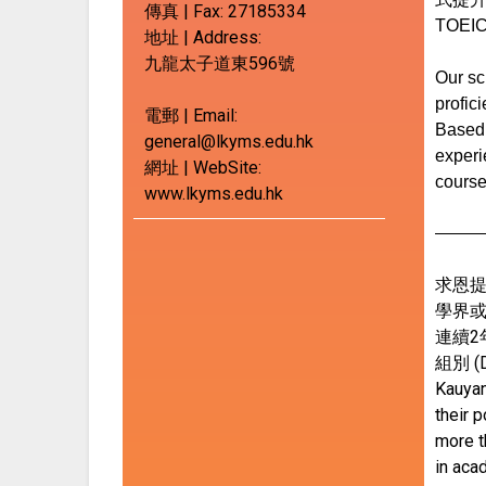
傳真 | Fax:
27185334
TOE
地址 | Address:
九龍太子道東596號
Our sc
profic
電郵 | Email:
Based 
general@lkyms.edu.hk
experi
網址 | WebSite:
course
www.lkyms.edu.hk
求恩
學界或
連續
組別 (
Kauyan
their p
more t
in aca