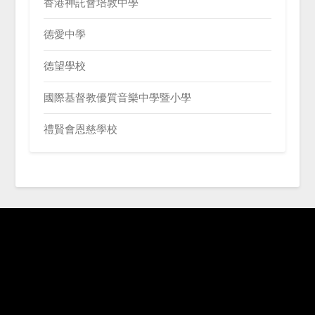
香港神託會培敦中學
德愛中學
德望學校
國際基督教優質音樂中學暨小學
禮賢會恩慈學校