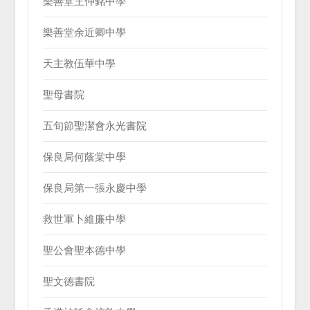
樂善堂王仲銘中學
樂善堂余近卿中學
天主教伍華中學
聖母書院
五旬節聖潔會永光書院
保良局何蔭棠中學
保良局第一張永慶中學
救世軍卜維廉中學
聖公會聖本德中學
聖文德書院