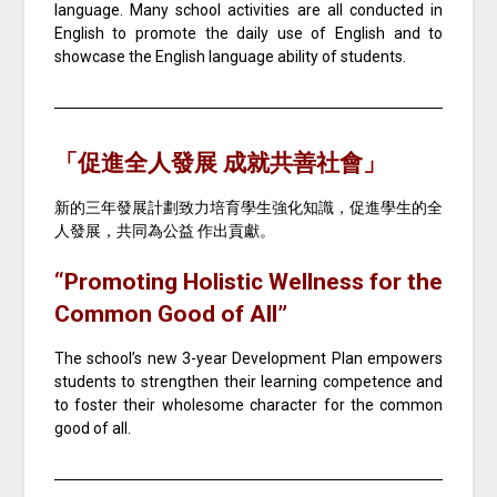
language. Many school activities are all conducted in
English to promote the daily use of English and to
showcase the English language ability of students.
「促進全人發展 成就共善社會」
新的三年發展計劃致力培育學生強化知識，促進學生的全
人發展，共同為公益 作出貢獻。
“Promoting Holistic Wellness for the
Common Good of All”
The school’s new 3-year Development Plan empowers
students to strengthen their learning competence and
to foster their wholesome character for the common
good of all.