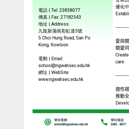
優化
電話 | Tel: 23838077
Establ
傳真 | Fax: 27182543
地址 | Address:
九龍新蒲崗彩虹道5號
5 Choi Hung Road, San Po
愛與關
Kong, Kowloon
關愛
Create
電郵 | Email:
care
school@ngwahsec.edu.hk
網址 | WebSite:
www.ngwahsec.edu.hk
適性揚
推動
Develo