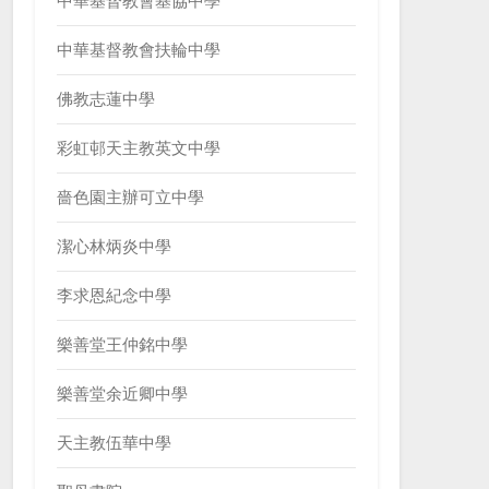
中華基督教會基協中學
中華基督教會扶輪中學
佛教志蓮中學
彩虹邨天主教英文中學
嗇色園主辦可立中學
潔心林炳炎中學
李求恩紀念中學
樂善堂王仲銘中學
樂善堂余近卿中學
天主教伍華中學