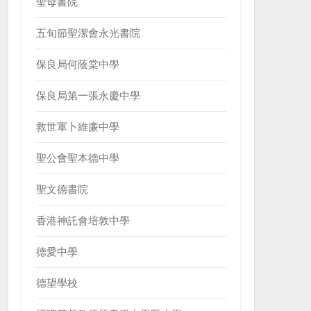
聖母書院
五旬節聖潔會永光書院
保良局何蔭棠中學
保良局第一張永慶中學
救世軍卜維廉中學
聖公會聖本德中學
聖文德書院
香港神託會培敦中學
德愛中學
德望學校