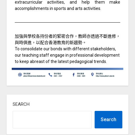
extracurricular activities, and help them make
accomplishments in sports and arts activities.
加強與學校各持份者的緊密合作，教師亦透過不斷進修，
與時俱進，以配合香港教育的新趨勢。
To consolidate our bonds with different stakeholders,
our teaching staff engage in professional development
to keep abreast of the latest pedagogical trends.
SEARCH
Search