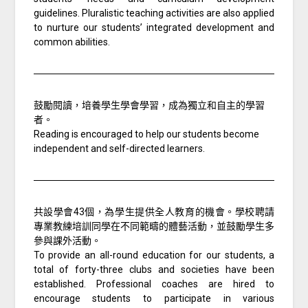
guidelines. Pluralistic teaching activities are also applied
to nurture our students’ integrated development and
common abilities.
鼓勵閱讀，培養學生學會學習，成為獨立和自主的學習
者。
Reading is encouraged to help our students become
independent and self-directed learners.
共設學會43個，為學生提供全人教育的機會。學校聘請
專業教練培訓同學在不同範疇的體藝活動，並鼓勵學生多
參與課外活動。
To provide an all-round education for our students, a
total of forty-three clubs and societies have been
established. Professional coaches are hired to
encourage students to participate in various