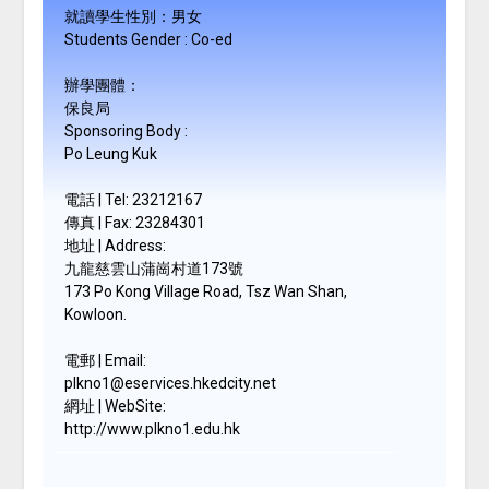
就讀學生性別：男女
Students Gender : Co-ed
辦學團體：
保良局
Sponsoring Body :
Po Leung Kuk
電話 | Tel:
23212167
傳真 | Fax:
23284301
地址 | Address:
九龍慈雲山蒲崗村道173號
173 Po Kong Village Road, Tsz Wan Shan,
Kowloon.
電郵 | Email:
plkno1@eservices.hkedcity.net
網址 | WebSite:
http://www.plkno1.edu.hk