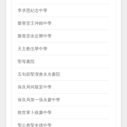
李求恩紀念中學
樂善堂王仲銘中學
樂善堂余近卿中學
天主教伍華中學
聖母書院
五旬節聖潔會永光書院
保良局何蔭棠中學
保良局第一張永慶中學
救世軍卜維廉中學
聖公會聖本德中學